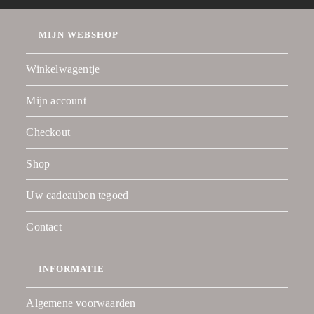
MIJN WEBSHOP
Winkelwagentje
Mijn account
Checkout
Shop
Uw cadeaubon tegoed
Contact
INFORMATIE
Algemene voorwaarden