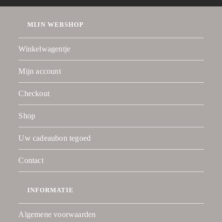
MIJN WEBSHOP
Winkelwagentje
Mijn account
Checkout
Shop
Uw cadeaubon tegoed
Contact
INFORMATIE
Algemene voorwaarden