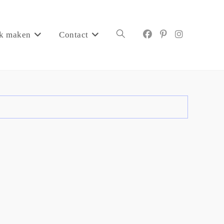
k maken
Contact