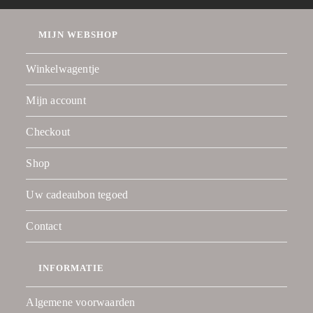
MIJN WEBSHOP
Winkelwagentje
Mijn account
Checkout
Shop
Uw cadeaubon tegoed
Contact
INFORMATIE
Algemene voorwaarden