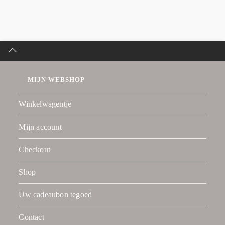
MIJN WEBSHOP
Winkelwagentje
Mijn account
Checkout
Shop
Uw cadeaubon tegoed
Contact