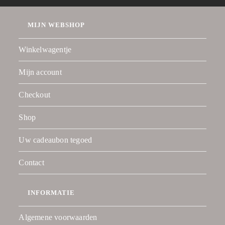
MIJN WEBSHOP
Winkelwagentje
Mijn account
Checkout
Shop
Uw cadeaubon tegoed
Contact
INFORMATIE
Algemene voorwaarden