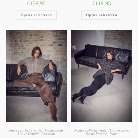
€
159,95
€
119,95
Opties selecteren
Opties selecteren
Dames collectie winter
,
Damesmode
,
Dames collectie winter
,
Damesmode
,
Haute l'amitie
,
Pantalon
Haute l'amitie
,
Jeans