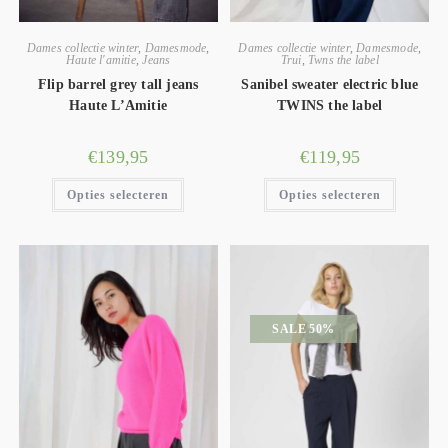
Dames collectie winter
,
Damesmode
,
Dames collectie winter
,
Damesmode
,
Haute l'amitie
,
Jeans
Trui
,
Twns the label
Flip barrel grey tall jeans
Sanibel sweater electric blue
Haute L’Amitie
TWINS the label
€
139,95
€
119,95
Opties selecteren
Opties selecteren
SALE 50%