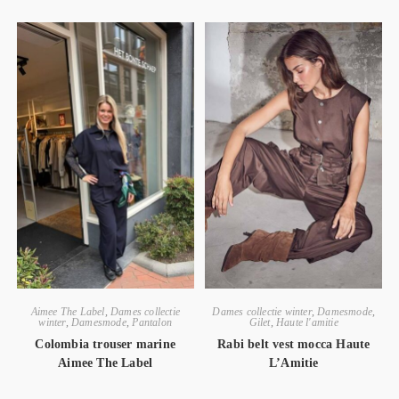
Aimee The Label
,
Dames collectie
Dames collectie winter
,
Damesmode
,
winter
,
Damesmode
,
Pantalon
Gilet
,
Haute l'amitie
Colombia trouser marine
Rabi belt vest mocca Haute
Aimee The Label
L’Amitie