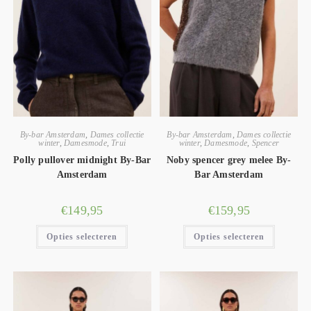
By-bar Amsterdam
,
Dames collectie
By-bar Amsterdam
,
Dames collectie
winter
,
Damesmode
,
Trui
winter
,
Damesmode
,
Spencer
Polly pullover midnight By-Bar
Noby spencer grey melee By-
Amsterdam
Bar Amsterdam
€
149,95
€
159,95
Opties selecteren
Opties selecteren