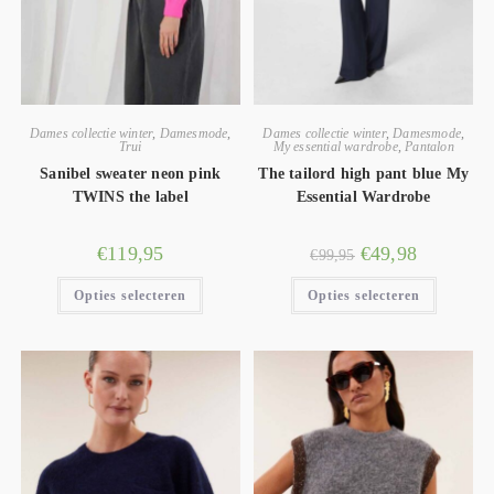
Dames collectie winter
,
Damesmode
,
Dames collectie winter
,
Damesmode
,
Trui
My essential wardrobe
,
Pantalon
Sanibel sweater neon pink
The tailord high pant blue My
TWINS the label
Essential Wardrobe
€
119,95
€
49,98
€
99,95
Opties selecteren
Opties selecteren