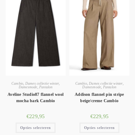
Cambio
,
Dames collectie winter
,
Cambio
,
Dames collectie winter
,
Damesmode
,
Pantalon
Damesmode
,
Pantalon
Aveline Studio87 flannel wool
Addison flannel pin stripe
mocha bark Cambio
beige/creme Cambio
€
229,95
€
229,95
Opties selecteren
Opties selecteren