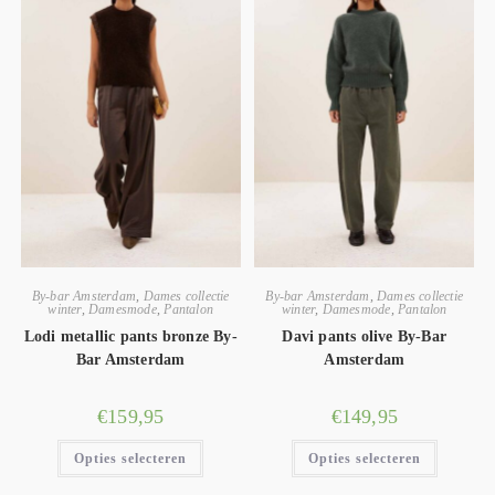
By-bar Amsterdam
,
Dames collectie
By-bar Amsterdam
,
Dames collectie
winter
,
Damesmode
,
Pantalon
winter
,
Damesmode
,
Pantalon
Lodi metallic pants bronze By-
Davi pants olive By-Bar
Bar Amsterdam
Amsterdam
€
159,95
€
149,95
Opties selecteren
Opties selecteren