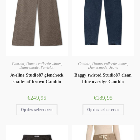
Cambio
,
Dames collectie winter
,
Cambio
,
Dames collectie winter
,
Damesmode
,
Pantalon
Damesmode
,
Jeans
Aveline Studio87 glencheck
Baggy twisted Studio87 clean
shades of brown Cambio
blue overdye Cambio
€
249,95
€
189,95
Opties selecteren
Opties selecteren