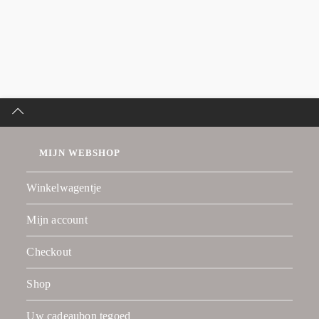
MIJN WEBSHOP
Winkelwagentje
Mijn account
Checkout
Shop
Uw cadeaubon tegoed