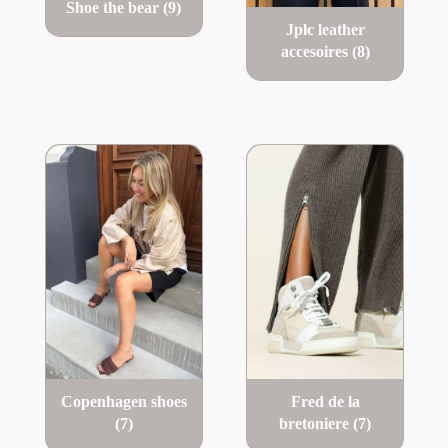
Shoe the bear
(9)
Jplc leather
accesoires
(8)
Copenhagen shoes
Fred de la
(7)
bretoniere
(7)