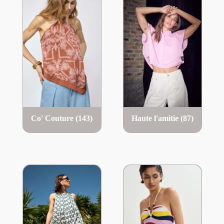
Co' Couture
(143)
Haute l'amitie
(87)