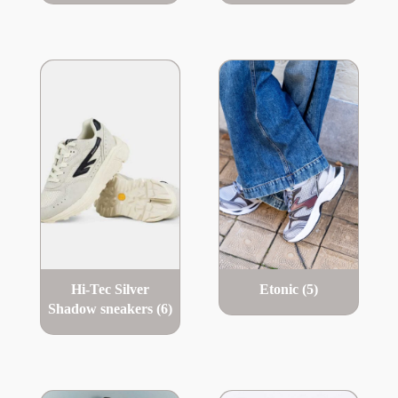
Hi-Tec Silver
Etonic
(5)
Shadow sneakers
(6)