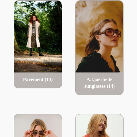
Pavement
(14)
A.kjaerbede
sunglasses
(14)