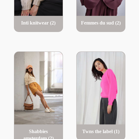
Inti knitwear
(2)
Femmes du sud
(2)
Shabbies
Twns the label
(1)
amsterdam
(2)