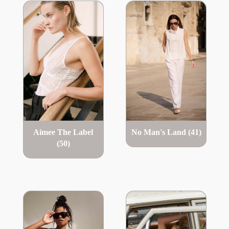
Aimee The Label
No Man's Land
(41)
(50)