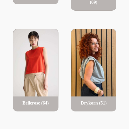
(69)
Bellerose
(64)
Drykorn
(51)