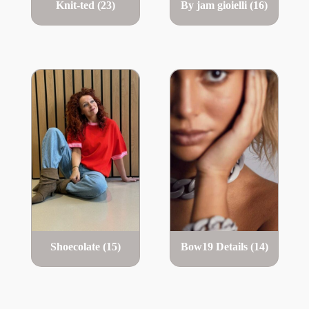
Knit-ted
(23)
By jam gioielli
(16)
Shoecolate
(15)
Bow19 Details
(14)