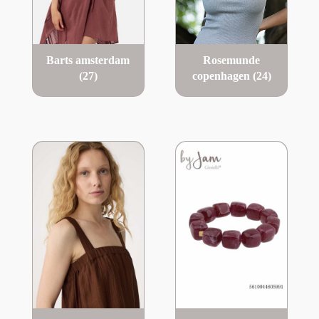
Barts amsterdam
Rosemunde
(27)
copenhagen
(24)