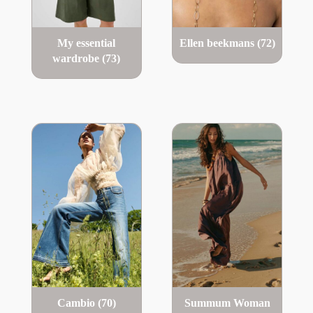
My essential
Ellen beekmans
(72)
wardrobe
(73)
Cambio
(70)
Summum Woman