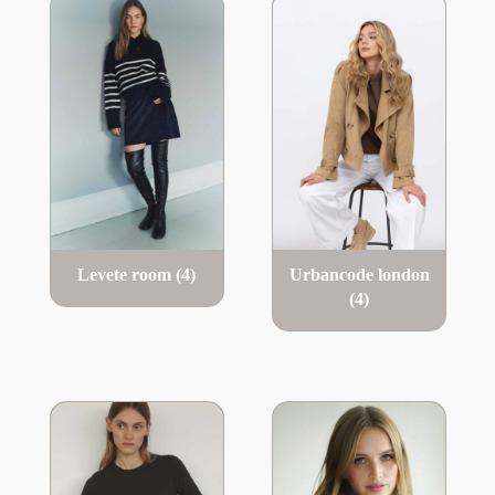
Levete room
(4)
Urbancode london
(4)