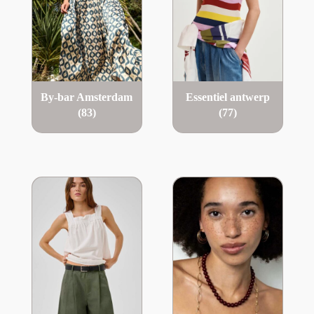
By-bar Amsterdam
Essentiel antwerp
(83)
(77)