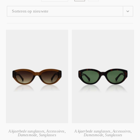
Sorteren op nieuwste
A.kjaerbede sunglasses
,
Accessoires
,
A.kjaerbede sunglasses
,
Accessoires
,
Damesmode
,
Sunglasses
Damesmode
,
Sunglasses