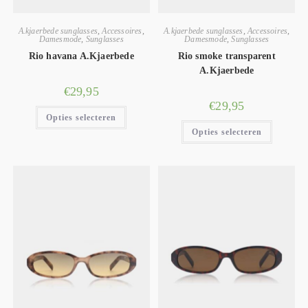
A.kjaerbede sunglasses
,
Accessoires
,
A.kjaerbede sunglasses
,
Accessoires
,
Damesmode
,
Sunglasses
Damesmode
,
Sunglasses
Rio havana A.Kjaerbede
Rio smoke transparent
A.Kjaerbede
€
29,95
€
29,95
Opties selecteren
Opties selecteren