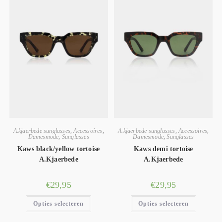
A.kjaerbede sunglasses
,
Accessoires
,
A.kjaerbede sunglasses
,
Accessoires
,
Damesmode
,
Sunglasses
Damesmode
,
Sunglasses
Kaws black/yellow tortoise
Kaws demi tortoise
A.Kjaerbede
A.Kjaerbede
€
29,95
€
29,95
Opties selecteren
Opties selecteren