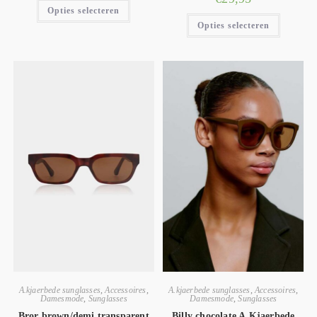
Opties selecteren
Opties selecteren
A.kjaerbede sunglasses
,
Accessoires
,
A.kjaerbede sunglasses
,
Accessoires
,
Damesmode
,
Sunglasses
Damesmode
,
Sunglasses
Bror brown/demi transparent
Billy chocolate A.Kjaerbede