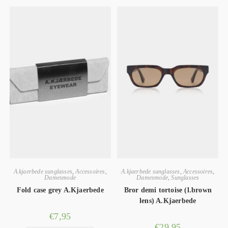
A.kjaerbede sunglasses
,
Accessoires
,
A.kjaerbede sunglasses
,
Accessoires
,
Damesmode
Damesmode
,
Sunglasses
Fold case grey A.Kjaerbede
Bror demi tortoise (l.brown
lens) A.Kjaerbede
€
7,95
€
29,95