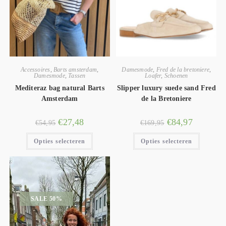
Accessoires
,
Barts amsterdam
,
Damesmode
,
Fred de la bretoniere
,
Damesmode
,
Tassen
Loafer
,
Schoenen
Mediteraz bag natural Barts
Slipper luxury suede sand Fred
Amsterdam
de la Bretoniere
€
27,48
€
84,97
€
54,95
€
169,95
Opties selecteren
Opties selecteren
SALE 50%