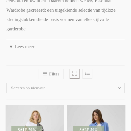
eenvoud en kwaliteit. Daarom hebben we My Essential
Wardrobe gecreëerd: een uitgekiende selectie van tijdloze
kledingstukken die de basis vormen van elke stijlvolle
garderobe.
▼
Lees meer
Wat maakt dit merk zo uniek?
My Essential Wardrobe is niet zomaar een kledingcollectie.
Het is een zorgvuldig samengestelde collectie van essentiële
Filter
kledingstukken die het fundament van je garderobe vormen.
Sorteren op nieuwste
Deze items zijn ontworpen om je te helpen bij het creëren van
een veelzijdige, stijlvolle garderobe die voor elke gelegenheid
geschikt is. Van een klassieke witte blouse tot een perfect
passende jeans.Alles wat je nodig hebt om je stijl naar een
hoger niveau te tillen.
SALE 50%
SALE 50%