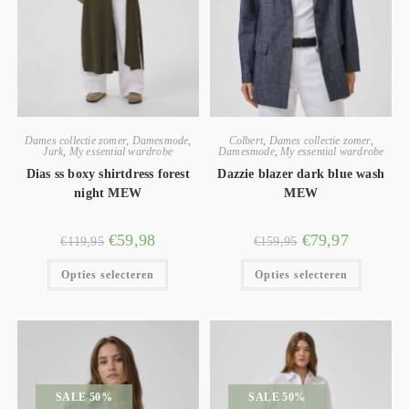
Dames collectie zomer
,
Damesmode
,
Colbert
,
Dames collectie zomer
,
Jurk
,
My essential wardrobe
Damesmode
,
My essential wardrobe
Dias ss boxy shirtdress forest
Dazzie blazer dark blue wash
night MEW
MEW
€
59,98
€
79,97
€
119,95
€
159,95
Opties selecteren
Opties selecteren
SALE 50%
SALE 50%