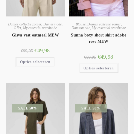
Dames collectie zomer
,
Damesmode
,
Blouse
,
Dames collectie zomer
,
Gilet
,
My essential wardrobe
Damesmode
,
My essential wardrobe
Gisva vest oatmeal MEW
Sunna boxy short shirt adobe
rose MEW
€
49,98
€
99,95
€
49,98
€
99,95
Opties selecteren
Opties selecteren
SALE 50%
SALE 50%