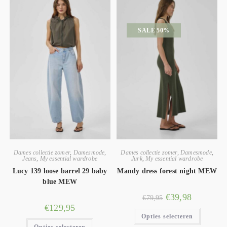
SALE 50%
Dames collectie zomer
,
Damesmode
,
Dames collectie zomer
,
Damesmode
,
Jeans
,
My essential wardrobe
Jurk
,
My essential wardrobe
Lucy 139 loose barrel 29 baby
Mandy dress forest night MEW
blue MEW
€
39,98
€
79,95
€
129,95
Opties selecteren
Opties selecteren