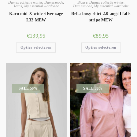
Dames collectie winter
,
Damesmode
,
Blouse
,
Dames collectie winter
,
Jeans
,
My essential wardrobe
Damesmode
,
My essential wardrobe
Karo mid X-wide silver sage
Bella boxy shirt 2.0 angell falls
L32 MEW
stripe MEW
€
139,95
€
89,95
Opties selecteren
Opties selecteren
SALE 50%
SALE 50%