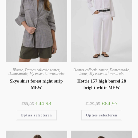
Blouse
,
Dames collectie zomer
,
Dames collectie zomer
,
Damesmode
,
Damesmode
,
My essential wardrobe
Jeans
,
My essential wardrobe
Skye shirt forest night strip
Hottie 157 high barrel 28
MEW
bright white MEW
€
44,98
€
64,97
€
89,95
€
129,95
Opties selecteren
Opties selecteren