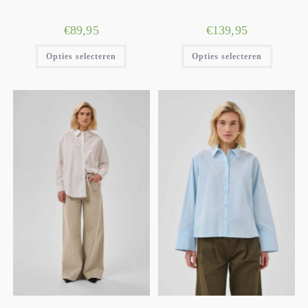
Wil je deel uitmaken van een beweging die gelooft in
€
89,95
€
139,95
kwaliteit boven kwantiteit en stijl boven trends? Sluit je dan
aan bij My Essential Wardrobe en begin vandaag nog aan je
Opties selecteren
Opties selecteren
stijlreis!