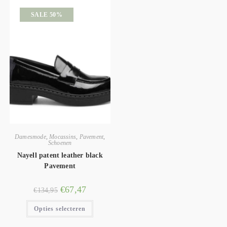
SALE 50%
Damesmode
,
Mocassins
,
Pavement
,
Schoenen
Nayell patent leather black
Pavement
€
67,47
€
134,95
Opties selecteren