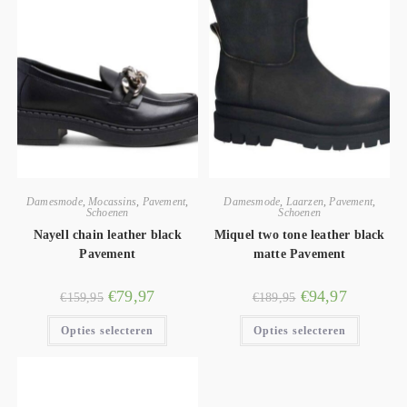
Damesmode
,
Mocassins
,
Pavement
,
Damesmode
,
Laarzen
,
Pavement
,
Schoenen
Schoenen
Nayell chain leather black
Miquel two tone leather black
Pavement
matte Pavement
€
79,97
€
94,97
€
159,95
€
189,95
Opties selecteren
Opties selecteren