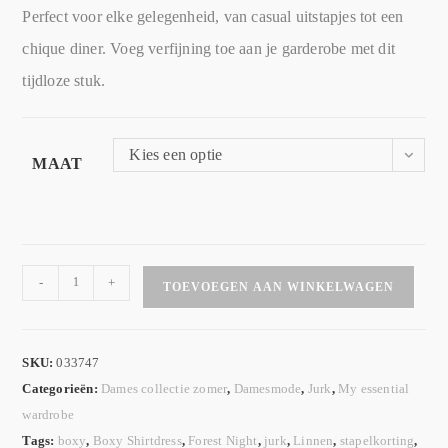
Perfect voor elke gelegenheid, van casual uitstapjes tot een
chique diner. Voeg verfijning toe aan je garderobe met dit
tijdloze stuk.
Kies een optie
MAAT
-
+
TOEVOEGEN AAN WINKELWAGEN
SKU:
033747
Categorieën:
Dames collectie zomer
,
Damesmode
,
Jurk
,
My essential
wardrobe
Tags:
boxy
,
Boxy Shirtdress
,
Forest Night
,
jurk
,
Linnen
,
stapelkorting
,