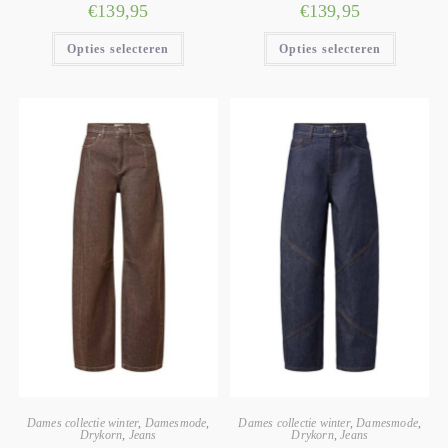
€
139,95
€
139,95
Opties selecteren
Opties selecteren
Dames collectie winter
,
Damesmode
,
Dames collectie winter
,
Damesmode
,
Drykorn
,
Jeans
Drykorn
,
Jeans