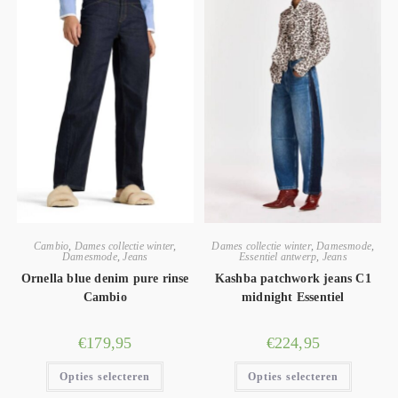
Cambio
,
Dames collectie winter
,
Dames collectie winter
,
Damesmode
,
Damesmode
,
Jeans
Essentiel antwerp
,
Jeans
Ornella blue denim pure rinse
Kashba patchwork jeans C1
Cambio
midnight Essentiel
€
179,95
€
224,95
Opties selecteren
Opties selecteren