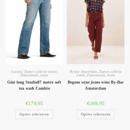
Cambio
,
Dames collectie winter
,
By-bar Amsterdam
,
Dames collectie
Damesmode
,
Jeans
winter
,
Damesmode
,
Jeans
Gini long Studio87 metro soft
Begum wine jeans wine By-Bar
tea wash Cambio
Amsterdam
€
179,95
€
169,95
Opties selecteren
Opties selecteren