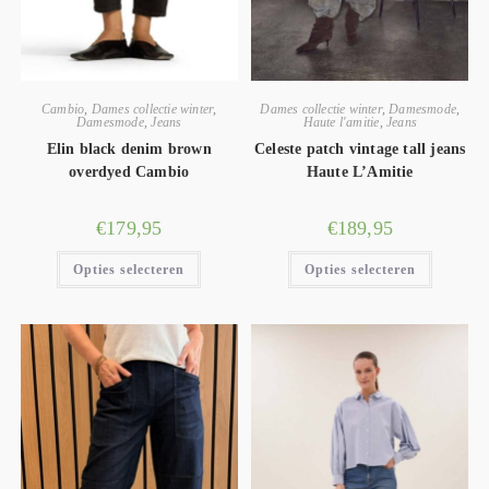
Cambio
,
Dames collectie winter
,
Dames collectie winter
,
Damesmode
,
Damesmode
,
Jeans
Haute l'amitie
,
Jeans
Elin black denim brown
Celeste patch vintage tall jeans
overdyed Cambio
Haute L’Amitie
€
179,95
€
189,95
Opties selecteren
Opties selecteren