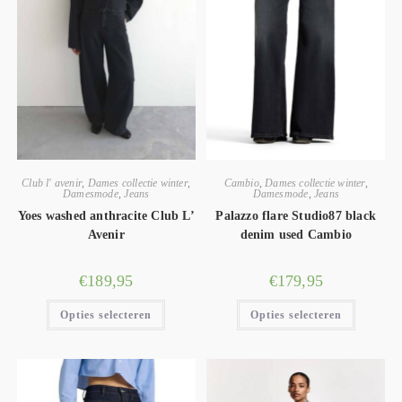
Club l' avenir
,
Dames collectie winter
,
Cambio
,
Dames collectie winter
,
Damesmode
,
Jeans
Damesmode
,
Jeans
Yoes washed anthracite Club L’
Palazzo flare Studio87 black
Avenir
denim used Cambio
€
189,95
€
179,95
Opties selecteren
Opties selecteren