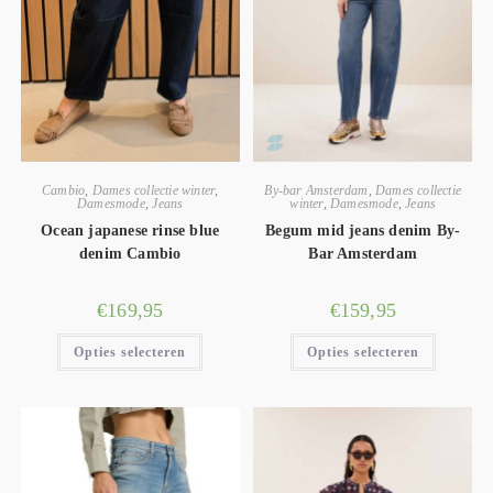
Cambio
,
Dames collectie winter
,
By-bar Amsterdam
,
Dames collectie
Damesmode
,
Jeans
winter
,
Damesmode
,
Jeans
Ocean japanese rinse blue
Begum mid jeans denim By-
denim Cambio
Bar Amsterdam
€
169,95
€
159,95
Opties selecteren
Opties selecteren