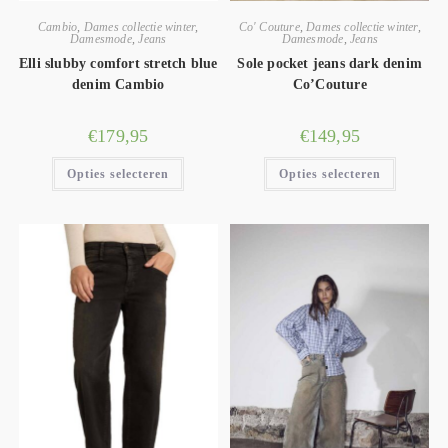
Cambio
,
Dames collectie winter
,
Co' Couture
,
Dames collectie winter
,
Damesmode
,
Jeans
Damesmode
,
Jeans
Elli slubby comfort stretch blue
Sole pocket jeans dark denim
denim Cambio
Co’Couture
€
179,95
€
149,95
Opties selecteren
Opties selecteren