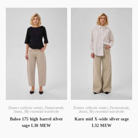
Dames collectie winter
,
Damesmode
,
Dames collectie winter
,
Damesmode
,
Jeans
,
My essential wardrobe
Jeans
,
My essential wardrobe
Baloo 175 high barrel silver
Karo mid X-wide silver sage
sage L30 MEW
L32 MEW