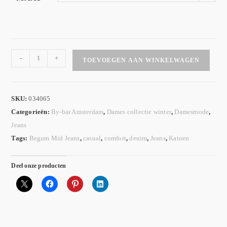
-
+
TOEVOEGEN AAN WINKELWAGEN
SKU:
034065
Categorieën:
By-bar Amsterdam
,
Dames collectie winter
,
Damesmode
,
Jeans
Tags:
Begum Mid Jeans
,
casual
,
comfort
,
denim
,
Jeans
,
Katoen
Deel onze producten