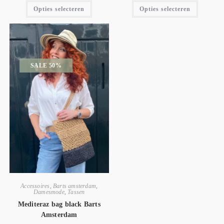
Opties selecteren
Opties selecteren
SALE 50%
Accessoires
,
Barts amsterdam
,
Damesmode
,
Tassen
Mediteraz bag black Barts
Amsterdam