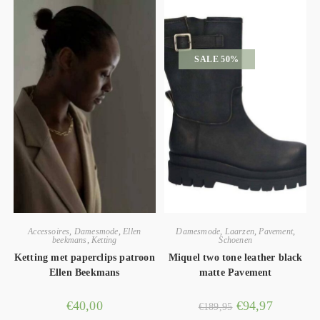
SALE 50%
Accessoires
,
Damesmode
,
Ellen
Damesmode
,
Laarzen
,
Pavement
,
beekmans
,
Ketting
Schoenen
Ketting met paperclips patroon
Miquel two tone leather black
Ellen Beekmans
matte Pavement
€
40,00
€
94,97
€
189,95