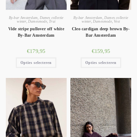
By-bar Amsterdam
,
Dames collectie
By-bar Amsterdam
,
Dames collectie
winter
,
Damesmode
,
Trui
winter
,
Damesmode
,
Vest
Vide stripe pullover off white
Cleo cardigan deep brown By-
By-Bar Amsterdam
Bar Amsterdam
€
179,95
€
159,95
Opties selecteren
Opties selecteren