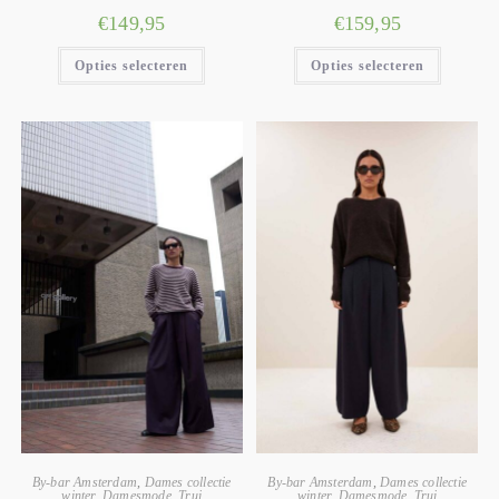
€
149,95
€
159,95
Opties selecteren
Opties selecteren
By-bar Amsterdam
,
Dames collectie
By-bar Amsterdam
,
Dames collectie
winter
,
Damesmode
,
Trui
winter
,
Damesmode
,
Trui