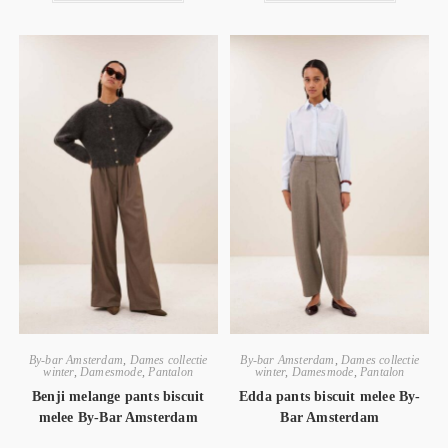
By-bar Amsterdam
,
Dames collectie
By-bar Amsterdam
,
Dames collectie
winter
,
Damesmode
,
Pantalon
winter
,
Damesmode
,
Pantalon
Benji melange pants biscuit
Edda pants biscuit melee By-
melee By-Bar Amsterdam
Bar Amsterdam