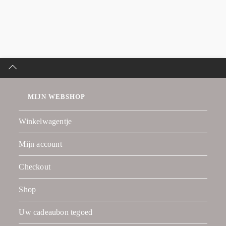
MIJN WEBSHOP
Winkelwagentje
Mijn account
Checkout
Shop
Uw cadeaubon tegoed