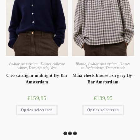
By-bar Amsterdam
,
Dames collectie
Blouse
,
By-bar Amsterdam
,
Dames
winter
,
Damesmode
,
Vest
collectie winter
,
Damesmode
Cleo cardigan midnight By-Bar
Maia check blouse ash grey By-
Amsterdam
Bar Amsterdam
€
159,95
€
139,95
Opties selecteren
Opties selecteren