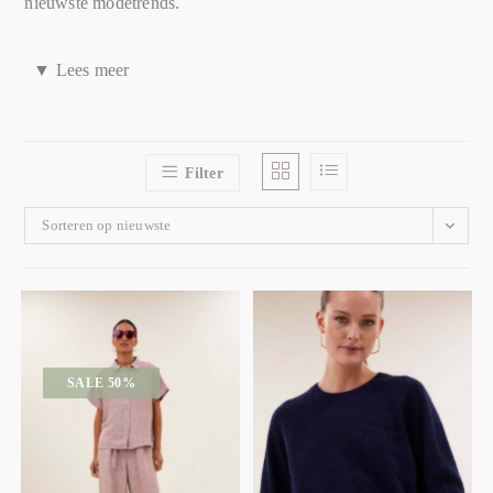
nieuwste modetrends.
▼
Lees meer
De uniekheid van By Bar Amsterdam
By Bar Amsterdam onderscheidt zich door haar unieke mix
van kwaliteit, stijl en persoonlijke service. Hier vind je geen
Filter
massaproductie, maar zorgvuldig geselecteerde items die met
Sorteren op nieuwste
liefde en aandacht zijn gemaakt. De collectie is een mix van
tijdloze klassiekers en trendy items, allemaal met een eigen
verhaal en karakter.
Exclusieve collectie
SALE 50%
By Bar Amsterdam biedt een exclusieve collectie van
hoogwaardige kleding en accessoires. Van stijlvolle jurken en
comfortabele truien tot unieke sieraden en tassen, je vindt het