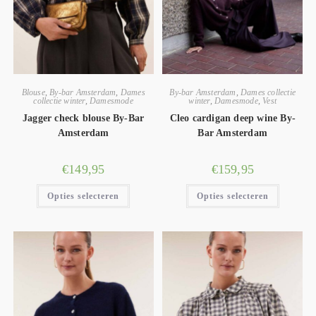
Blouse
,
By-bar Amsterdam
,
Dames
By-bar Amsterdam
,
Dames collectie
collectie winter
,
Damesmode
winter
,
Damesmode
,
Vest
Jagger check blouse By-Bar
Cleo cardigan deep wine By-
Amsterdam
Bar Amsterdam
€
149,95
€
159,95
Opties selecteren
Opties selecteren