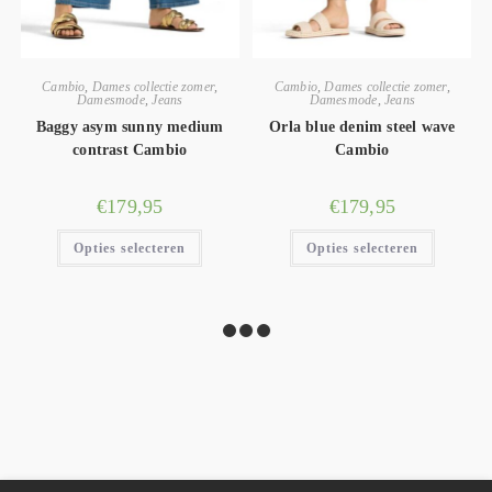
Cambio
,
Dames collectie zomer
,
Cambio
,
Dames collectie zomer
,
Damesmode
,
Jeans
Damesmode
,
Jeans
Baggy asym sunny medium
Orla blue denim steel wave
contrast Cambio
Cambio
€
179,95
€
179,95
Opties selecteren
Opties selecteren