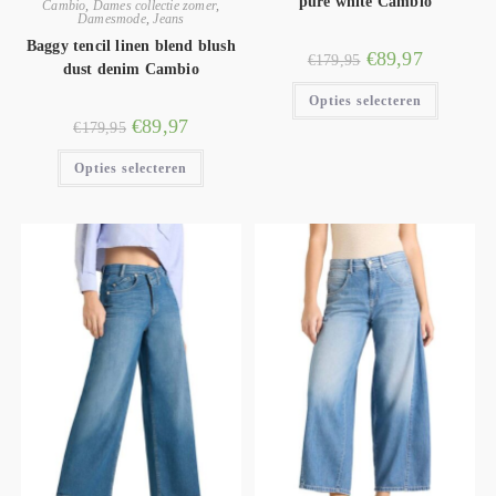
pure white Cambio
Cambio
,
Dames collectie zomer
,
Damesmode
,
Jeans
Baggy tencil linen blend blush
€
89,97
€
179,95
dust denim Cambio
Opties selecteren
€
89,97
€
179,95
Opties selecteren