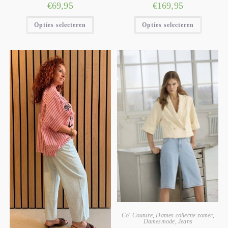
€
69,95
€
169,95
Opties selecteren
Opties selecteren
Co' Couture
,
Dames collectie zomer
,
Damesmode
,
Jeans