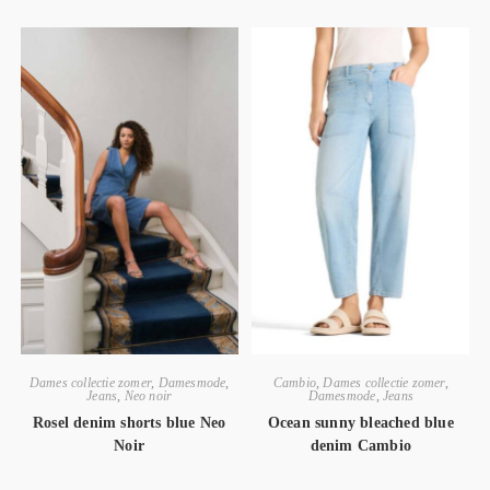
Dames collectie zomer
,
Damesmode
,
Cambio
,
Dames collectie zomer
,
Jeans
,
Neo noir
Damesmode
,
Jeans
Rosel denim shorts blue Neo
Ocean sunny bleached blue
Noir
denim Cambio