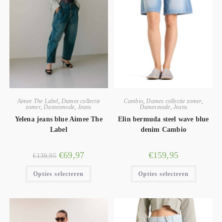
Aimee The Label
,
Dames collectie
Cambio
,
Dames collectie zomer
,
zomer
,
Damesmode
,
Jeans
Damesmode
,
Jeans
Yelena jeans blue Aimee The
Elin bermuda steel wave blue
Label
denim Cambio
€
69,97
€
159,95
€
139,95
Opties selecteren
Opties selecteren