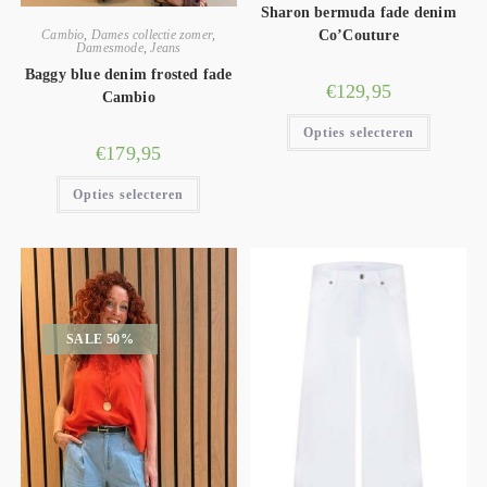
Sharon bermuda fade denim
Cambio
,
Dames collectie zomer
,
Co’Couture
Damesmode
,
Jeans
Baggy blue denim frosted fade
€
129,95
Cambio
Opties selecteren
€
179,95
Opties selecteren
SALE 50%