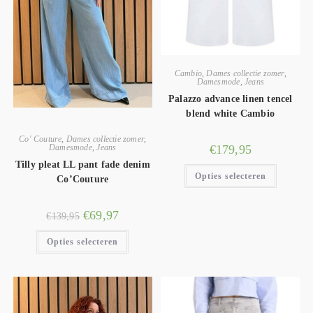
Cambio
,
Dames collectie zomer
,
Damesmode
,
Jeans
Palazzo advance linen tencel
blend white Cambio
Co' Couture
,
Dames collectie zomer
,
€
179,95
Damesmode
,
Jeans
Tilly pleat LL pant fade denim
Opties selecteren
Co’Couture
€
69,97
€
139,95
Opties selecteren