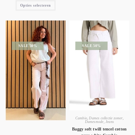
Opties selecteren
SALE 50%
SALE 50%
Cambio
,
Dames collectie zomer
,
Damesmode
,
Jeans
Baggy soft twill tencel cotton