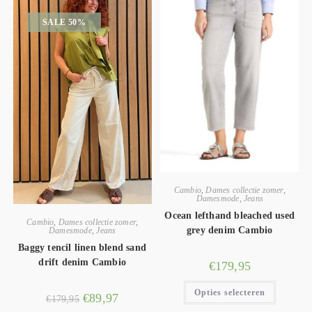
SALE 50%
Cambio
,
Dames collectie zomer
,
Damesmode
,
Jeans
Ocean lefthand bleached used
Cambio
,
Dames collectie zomer
,
grey denim Cambio
Damesmode
,
Jeans
Baggy tencil linen blend sand
drift denim Cambio
€
179,95
Opties selecteren
€
89,97
€
179,95