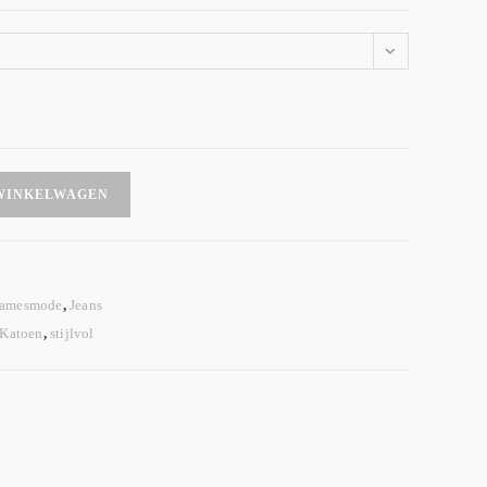
WINKELWAGEN
amesmode
,
Jeans
Katoen
,
stijlvol