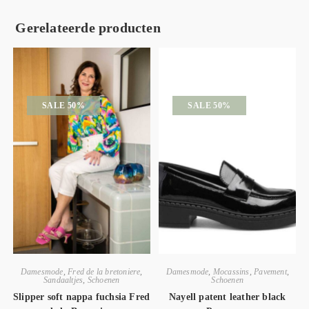
Gerelateerde producten
SALE 50%
SALE 50%
Damesmode
,
Fred de la bretoniere
,
Damesmode
,
Mocassins
,
Pavement
,
Sandaaltjes
,
Schoenen
Schoenen
Slipper soft nappa fuchsia Fred
Nayell patent leather black