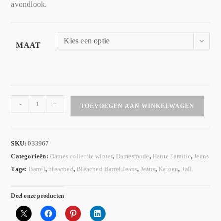
avondlook.
Kies een optie
MAAT
-
+
TOEVOEGEN AAN WINKELWAGEN
SKU:
033967
Categorieën:
Dames collectie winter
,
Damesmode
,
Haute l'amitie
,
Jeans
Tags:
Barrel
,
bleached
,
Bleached Barrel Jeans
,
Jeans
,
Katoen
,
Tall
Deel onze producten