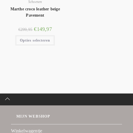
Schoenen
Marthe croco leather beige
Pavement
€
149,97
€
299,95
Opties selecteren
MIJN WEBSHOP
Winkelwagentje