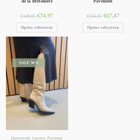
de la Bretoniere
Pavement
€
74,97
€
67,47
€
149,95
€
134,95
Opties selecteren
Opties selecteren
SALE 50%
Damesmode
,
Laarzen
,
Pavement
,