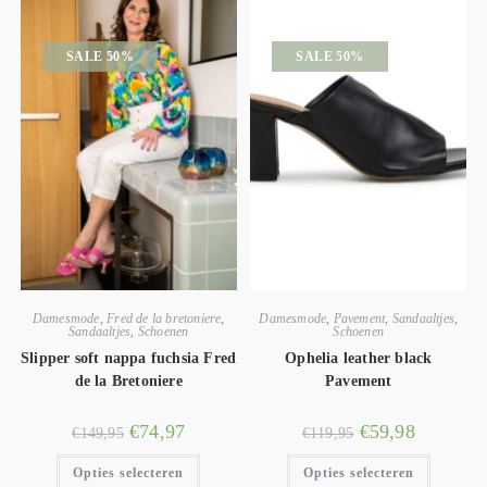
SALE 50%
SALE 50%
Damesmode
,
Fred de la bretoniere
,
Damesmode
,
Pavement
,
Sandaaltjes
,
Sandaaltjes
,
Schoenen
Schoenen
Slipper soft nappa fuchsia Fred
Ophelia leather black
de la Bretoniere
Pavement
€
74,97
€
59,98
€
149,95
€
119,95
Opties selecteren
Opties selecteren