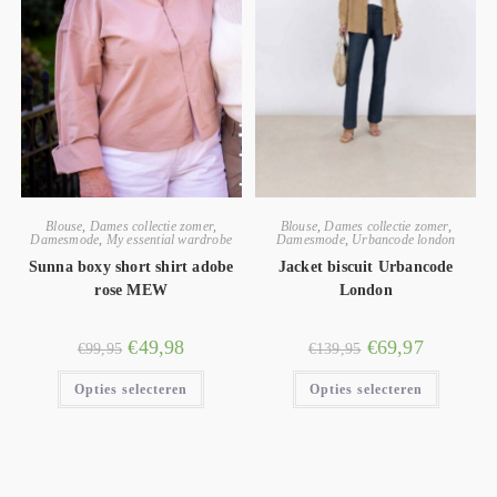
Blouse
,
Dames collectie zomer
,
Blouse
,
Dames collectie zomer
,
Damesmode
,
My essential wardrobe
Damesmode
,
Urbancode london
Sunna boxy short shirt adobe
Jacket biscuit Urbancode
rose MEW
London
€
49,98
€
69,97
€
99,95
€
139,95
Opties selecteren
Opties selecteren