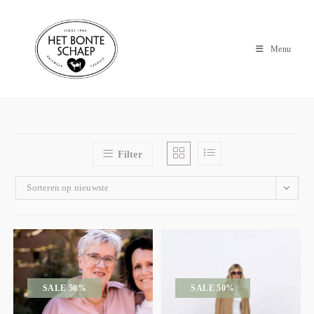
Menu
Filter
Sorteren op nieuwste
SALE 50%
SALE 50%