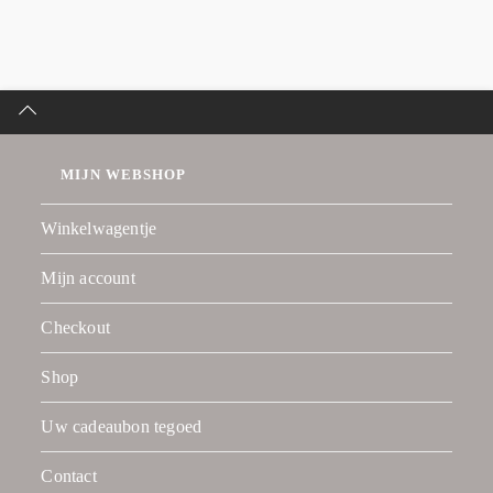
MIJN WEBSHOP
Winkelwagentje
Mijn account
Checkout
Shop
Uw cadeaubon tegoed
Contact