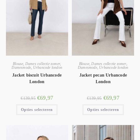
Blouse
,
Dames collectie zomer
,
Blouse
,
Dames collectie zomer
,
Damesmode
,
Urbancode london
Damesmode
,
Urbancode london
Jacket biscuit Urbancode
Jacket pecan Urbancode
London
London
€
69,97
€
69,97
€
139,95
€
139,95
Opties selecteren
Opties selecteren