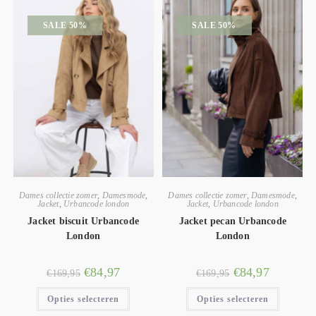
SALE 50%
SALE 50%
Dames collectie zomer
,
Damesmode
,
Dames collectie zomer
,
Damesmode
,
Jacket
,
Urbancode london
Jacket
,
Urbancode london
Jacket biscuit Urbancode
Jacket pecan Urbancode
London
London
€
84,97
€
84,97
€
169,95
€
169,95
Opties selecteren
Opties selecteren