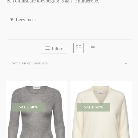
een onmisbare toevoeging is aan je garderobe.
▼
Lees meer
Een vleugje Scandinavische elegantie
Rosemunde Copenhagen is een merk dat bekend staat om
haar Scandinavische elegantie. De kleding van dit merk is
Filter
tijdloos, vrouwelijk en met een vleugje romantiek. De
Sorteren op nieuwste
ontwerpen combineren functionaliteit met esthetiek, waardoor
je zowel op je werk als in je vrije tijd een verbluffende indruk
maakt. En zoals je mag verwachten van Scandinavisch
design, is ook de kwaliteit uitstekend.
SALE 50%
SALE 50%
Comfort en kwaliteit hand in hand
Het merk gelooft dat comfort en kwaliteit hand in hand
moeten gaan. Daarom wordt er in de ontwerpen veel