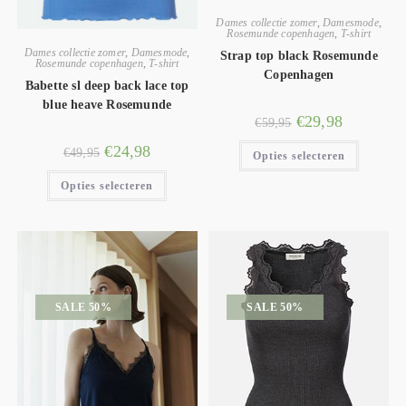
Dames collectie zomer
,
Damesmode
,
Rosemunde copenhagen
,
T-shirt
Dames collectie zomer
,
Damesmode
,
Strap top black Rosemunde
Rosemunde copenhagen
,
T-shirt
Copenhagen
Babette sl deep back lace top
blue heave Rosemunde
€
29,98
€
59,95
€
24,98
€
49,95
Opties selecteren
Opties selecteren
SALE 50%
SALE 50%