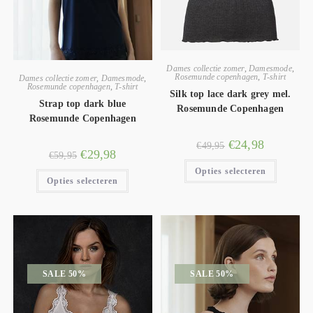
Dames collectie zomer
,
Damesmode
,
Rosemunde copenhagen
,
T-shirt
Dames collectie zomer
,
Damesmode
,
Rosemunde copenhagen
,
T-shirt
Silk top lace dark grey mel.
Strap top dark blue
Rosemunde Copenhagen
Rosemunde Copenhagen
€
24,98
€
49,95
€
29,98
€
59,95
Opties selecteren
Opties selecteren
SALE 50%
SALE 50%