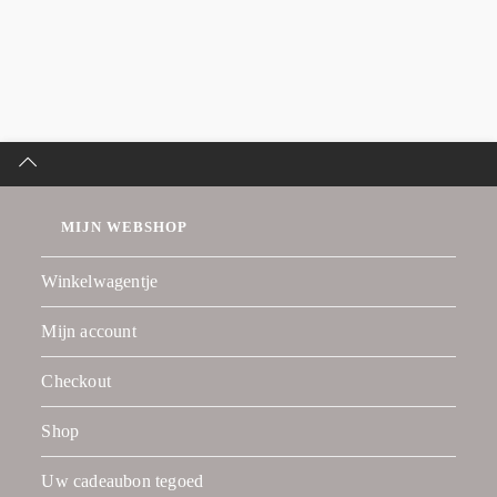
MIJN WEBSHOP
Winkelwagentje
Mijn account
Checkout
Shop
Uw cadeaubon tegoed