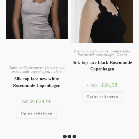
Dames collectie zomer
,
Damesmode
,
Rosemunde copenhagen
,
T-shirt
Silk top lace black Rosemunde
Dames collectie zomer
,
Damesmode
,
Copenhagen
Rosemunde copenhagen
,
T-shirt
Silk top lace new white
€
24,98
€
49,95
Rosemunde Copenhagen
Opties selecteren
€
24,98
€
49,95
Opties selecteren