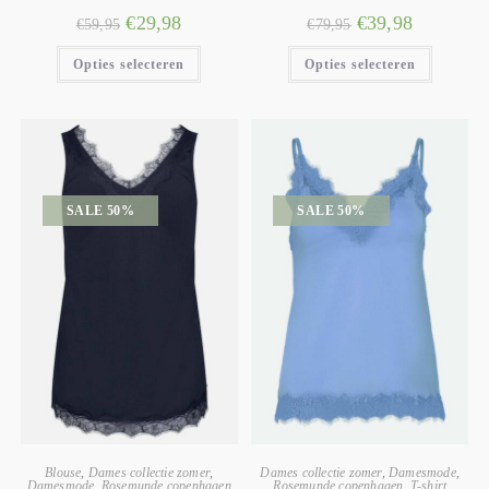
€
29,98
€
39,98
€
59,95
€
79,95
Opties selecteren
Opties selecteren
SALE 50%
SALE 50%
Blouse
,
Dames collectie zomer
,
Dames collectie zomer
,
Damesmode
,
Damesmode
,
Rosemunde copenhagen
Rosemunde copenhagen
,
T-shirt