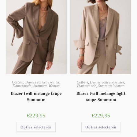
Colbert
,
Dames collectie winter
,
Colbert
,
Dames collectie winter
,
Damesmode
,
Summum Woman
Damesmode
,
Summum Woman
Blazer twill melange taupe
Blazer twill melange light
Summum
taupe Summum
€
229,95
€
229,95
Opties selecteren
Opties selecteren