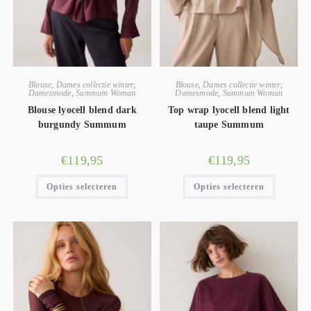
Blouse
,
Dames collectie winter
,
Blouse
,
Dames collectie winter
,
Damesmode
,
Summum Woman
Damesmode
,
Summum Woman
Blouse lyocell blend dark
Top wrap lyocell blend light
burgundy Summum
taupe Summum
€
119,95
€
119,95
Opties selecteren
Opties selecteren