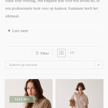
outfit voor overdag, een elegante jurk voor een avond uit, of
een professionele look voor op kantoor, Summum heeft het
allemaal.
▼
Lees meer
De inspiratie achter Summum Dameskleding
Summum Woman begon als een klein modemerk in
Amsterdam en is uitgegroeid tot een internationaal erkend
Filter
merk. De ontwerpers halen hun inspiratie uit de wereld om
Sorteren op nieuwste
hen heen, van de levendige straten van Amsterdam tot de
rustige landschappen van het Nederlandse platteland. Deze
invloeden zijn duidelijk zichtbaar in hun ontwerpen, die een
perfecte mix zijn van stedelijke chic en landelijke charme.
SALE 50%
Wat maakt Summum Woman speciaal?