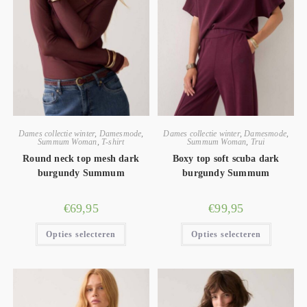
Dames collectie winter
,
Damesmode
,
Dames collectie winter
,
Damesmode
,
Summum Woman
,
T-shirt
Summum Woman
,
Trui
Round neck top mesh dark
Boxy top soft scuba dark
burgundy Summum
burgundy Summum
€
69,95
€
99,95
Opties selecteren
Opties selecteren