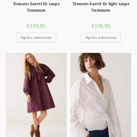
Trousers barrel fit taupe
Trousers barrel fit light taupe
opfrissen, Summum heeft precies wat je nodig hebt. Dus waar
Summum
Summum
wacht je nog op? Ontdek de wereld van Summum en laat je
€
139,95
€
139,95
inspireren door de unieke en stijlvolle collecties.
Opties selecteren
Opties selecteren
Bestel nu en ervaar zelf de kwaliteit, comfort en stijl van
Summum dameskleding. Je zult niet teleurgesteld worden!
Stel je vraag aan ons team
Heb je vragen over onze collectie, of wil je advies over welk
kledingstuk het beste bij jou past? Ons toegewijde Summum-
team staat voor je klaar om al je vragen te beantwoorden.
Neem contact met ons op via telefoon, e-mail of social media,
en we helpen je graag verder.