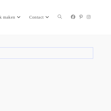
k maken
Contact