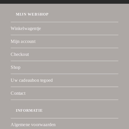
MIJN WEBSHOP
Winkelwagentje
Mijn account
Checkout
Shop
Uw cadeaubon tegoed
Contact
INFORMATIE
Algemene voorwaarden