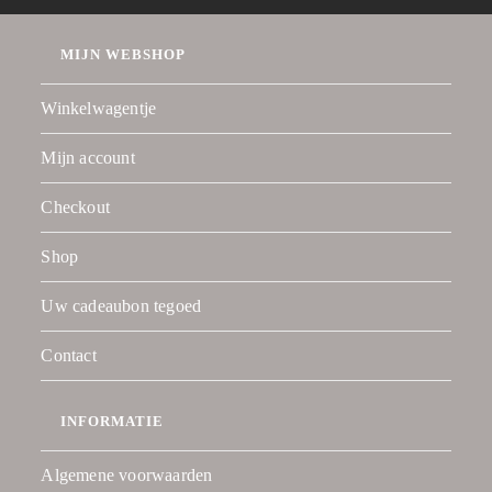
MIJN WEBSHOP
Winkelwagentje
Mijn account
Checkout
Shop
Uw cadeaubon tegoed
Contact
INFORMATIE
Algemene voorwaarden