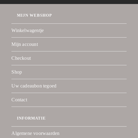
MIJN WEBSHOP
Winkelwagentje
Mijn account
Checkout
Shop
Uw cadeaubon tegoed
Contact
INFORMATIE
Algemene voorwaarden