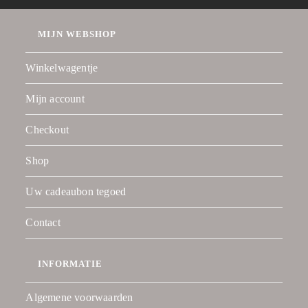
MIJN WEBSHOP
Winkelwagentje
Mijn account
Checkout
Shop
Uw cadeaubon tegoed
Contact
INFORMATIE
Algemene voorwaarden