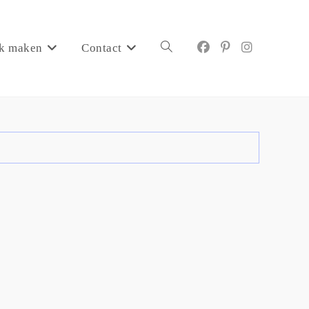
k maken
Contact