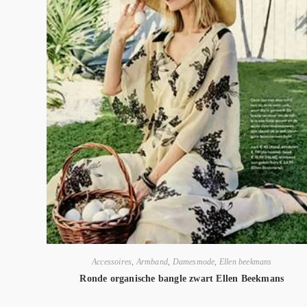
Accessoires
,
Armband
,
Damesmode
,
Ellen beekmans
Ronde organische bangle zwart Ellen Beekmans