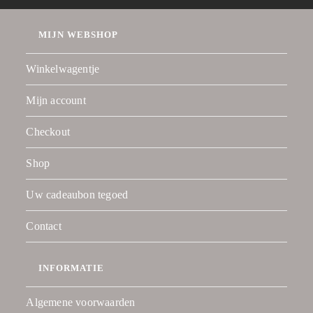
MIJN WEBSHOP
Winkelwagentje
Mijn account
Checkout
Shop
Uw cadeaubon tegoed
Contact
INFORMATIE
Algemene voorwaarden