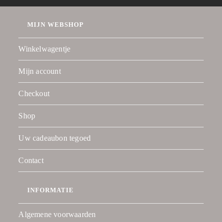
MIJN WEBSHOP
Winkelwagentje
Mijn account
Checkout
Shop
Uw cadeaubon tegoed
Contact
INFORMATIE
Algemene voorwaarden