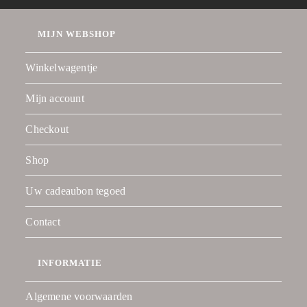
MIJN WEBSHOP
Winkelwagentje
Mijn account
Checkout
Shop
Uw cadeaubon tegoed
Contact
INFORMATIE
Algemene voorwaarden