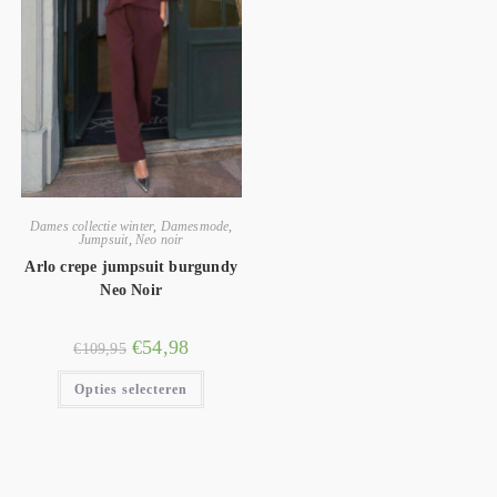
Dames collectie winter
,
Damesmode
,
Jumpsuit
,
Neo noir
Arlo crepe jumpsuit burgundy
Neo Noir
€
54,98
€
109,95
Opties selecteren