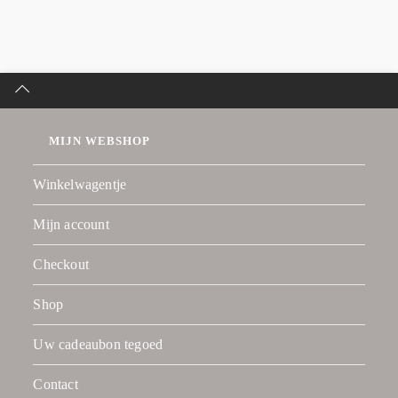
MIJN WEBSHOP
Winkelwagentje
Mijn account
Checkout
Shop
Uw cadeaubon tegoed
Contact