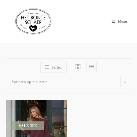
Menu
Filter
Sorteren op nieuwste
SALE 50%