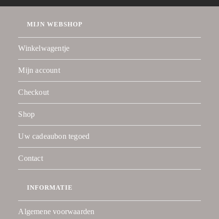
MIJN WEBSHOP
Winkelwagentje
Mijn account
Checkout
Shop
Uw cadeaubon tegoed
Contact
INFORMATIE
Algemene voorwaarden