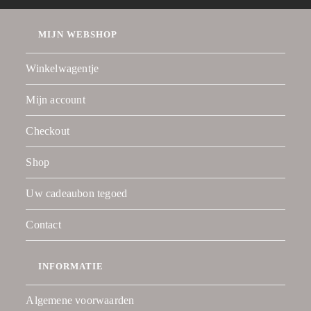
MIJN WEBSHOP
Winkelwagentje
Mijn account
Checkout
Shop
Uw cadeaubon tegoed
Contact
INFORMATIE
Algemene voorwaarden