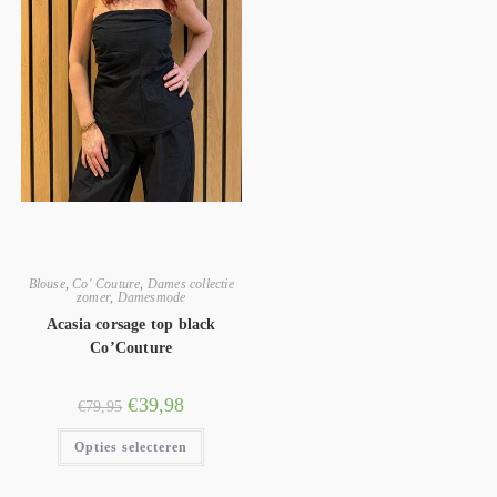
Blouse
,
Co' Couture
,
Dames collectie
zomer
,
Damesmode
Acasia corsage top black
Co’Couture
€
39,98
€
79,95
Opties selecteren