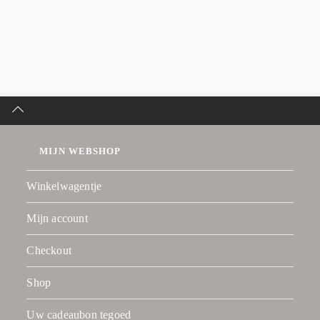
MIJN WEBSHOP
Winkelwagentje
Mijn account
Checkout
Shop
Uw cadeaubon tegoed