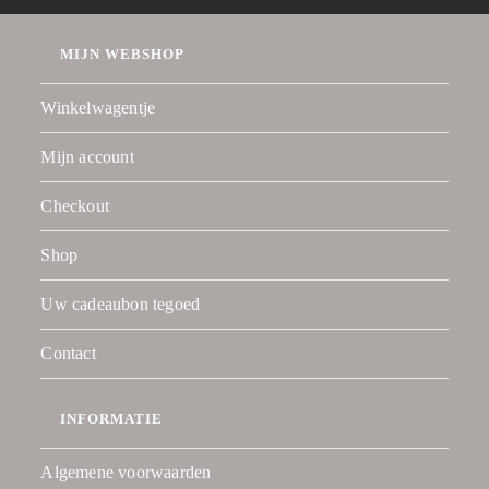
MIJN WEBSHOP
Winkelwagentje
Mijn account
Checkout
Shop
Uw cadeaubon tegoed
Contact
INFORMATIE
Algemene voorwaarden