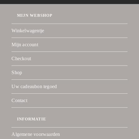
MIJN WEBSHOP
Winkelwagentje
Mijn account
Checkout
Shop
Uw cadeaubon tegoed
Contact
INFORMATIE
Algemene voorwaarden