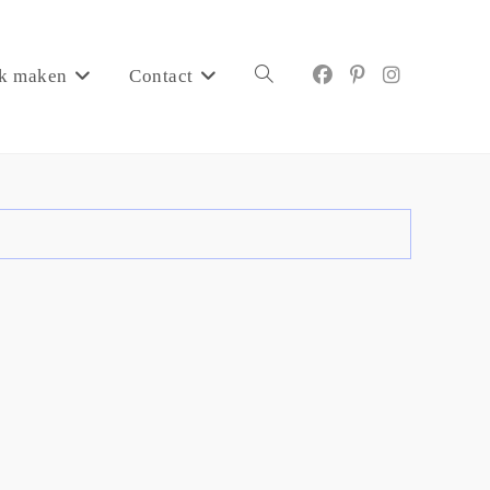
k maken
Contact