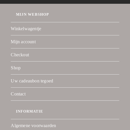
MIJN WEBSHOP
Winkelwagentje
Mijn account
Checkout
Shop
Uw cadeaubon tegoed
Contact
INFORMATIE
Algemene voorwaarden