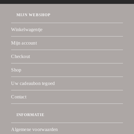
MIJN WEBSHOP
Winkelwagentje
Mijn account
Checkout
Shop
Uw cadeaubon tegoed
Contact
INFORMATIE
Algemene voorwaarden