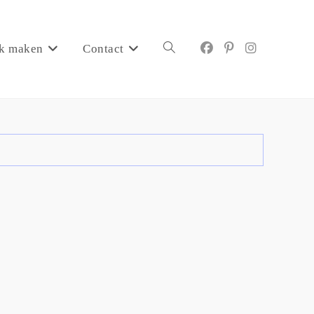
k maken
Contact