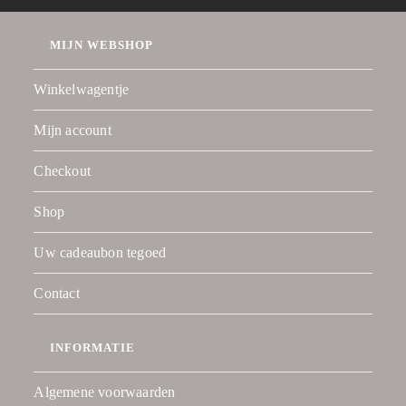
MIJN WEBSHOP
Winkelwagentje
Mijn account
Checkout
Shop
Uw cadeaubon tegoed
Contact
INFORMATIE
Algemene voorwaarden