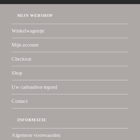
MIJN WEBSHOP
Winkelwagentje
Mijn account
Checkout
Shop
Uw cadeaubon tegoed
Contact
INFORMATIE
Algemene voorwaarden