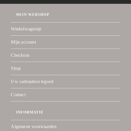
MIJN WEBSHOP
Winkelwagentje
Mijn account
Checkout
Shop
Uw cadeaubon tegoed
Contact
INFORMATIE
Algemene voorwaarden