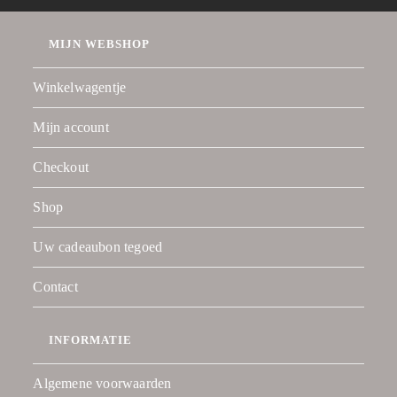
MIJN WEBSHOP
Winkelwagentje
Mijn account
Checkout
Shop
Uw cadeaubon tegoed
Contact
INFORMATIE
Algemene voorwaarden