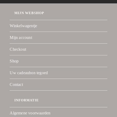
MIJN WEBSHOP
Winkelwagentje
Mijn account
Checkout
Shop
Uw cadeaubon tegoed
Contact
INFORMATIE
Algemene voorwaarden