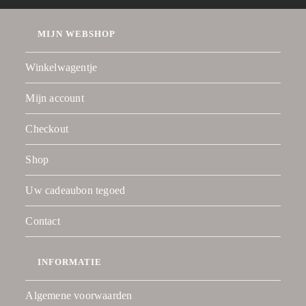
MIJN WEBSHOP
Winkelwagentje
Mijn account
Checkout
Shop
Uw cadeaubon tegoed
Contact
INFORMATIE
Algemene voorwaarden