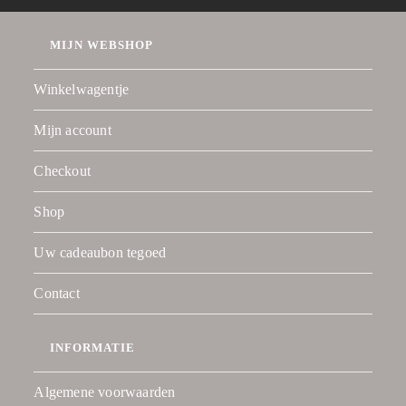
MIJN WEBSHOP
Winkelwagentje
Mijn account
Checkout
Shop
Uw cadeaubon tegoed
Contact
INFORMATIE
Algemene voorwaarden